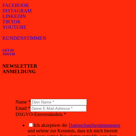
FACEBOOK
INSTAGRAM
LINKEDIN
TIKTOK
YOUTUBE
KUNDENSTIMMEN
GET IN
TOUCH
NEWSLETTER
ANMELDUNG
Name
*
Email
*
Email
DSGVO-Einverständnis
*
Name
DSGVO-
Ich akzeptiere die
Datenschutzbestimmungen
Einverständnis
und nehme zur Kenntnis, dass ich mich hiermit