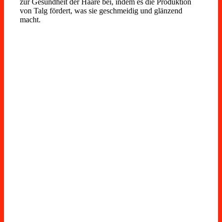
zur Gesundheit der Haare bei, indem es die Produktion
von Talg fördert, was sie geschmeidig und glänzend
macht.