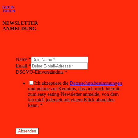
GET IN
TOUCH
NEWSLETTER
ANMELDUNG
Name
*
Email
*
Layout
DSGVO-Einverständnis
*
DSGVO-
Einverständnis
Ich akzeptiere die
Datenschutzbestimmungen
Name
und nehme zur Kenntnis, dass ich mich hiermit
zum easy eating-Newsletter anmelde, von dem
ich mich jederzeit mit einem Klick abmelden
kann.
*
Absenden