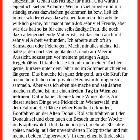
angeschaut. Genau das richtige für mich. Und warum
eigentlich sieben Anläufe? Weil ich viel arbeite und mir
ständig etwas dazwischen gekommen ist bzw. ließ ich
immer wieder etwas dazwischen kommen. Ich arbeite
wirklich gerne, mir macht mein Job sehr viel Freude, aber
wie das halt so ist für eine selbständige Frau, die noch
dazu alleinerziehende Mutter ist – ist das eben auch mit
sehr viel Arbeit verbunden. Ich arbeite auch oft an
Samstagen oder Feiertagen. Macht mir alles nichts, ich
habe ja den nächsten geplanten Urlaub am Meer in
Aussicht, sozusagen vor meinem geistigen Auge.
Regelmäßige Urlaube leiste ich mir und meiner Tochter
gerne, kürzere unter dem Jahr und im Sommer auch einen
längeren. Das brauche ich ganz dringend, um die Kraft für
meine beruflichen und privaten Herausforderungen zu
sammeln. Aber was ich eben nie mache und seit Jahren
machen möchte ist, mir einen
freien Tag in Wien zu
nehmen
. Dafür habe ich eine kleine Wunschliste. Auf
dieser stehen Dinge wie Picknick im Wienerwald, mit
dem Fahrrad die Plätze meiner Kindheit erkunden,
Bootfahren an der Alten Donau, Rollschuhfahren auf der
Donauinsel und eben auch ein Besuch unter der Woche
im Krapfenwaldl. Und da bin ich jetzt, mehr als 30 Jahre
später, nackig, auf der unveränderten Holzpritsche und mit
meinen beiden Tupperware’s. In dem einen befindet sich