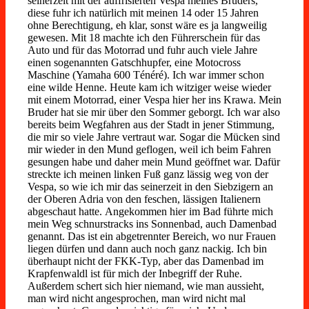
seinerzeit mit der auffrisierten Vespa meines Bruders,
diese fuhr ich natürlich mit meinen 14 oder 15 Jahren
ohne Berechtigung, eh klar, sonst wäre es ja langweilig
gewesen. Mit 18 machte ich den Führerschein für das
Auto und für das Motorrad und fuhr auch viele Jahre
einen sogenannten Gatschhupfer, eine Motocross
Maschine (Yamaha 600 Ténéré). Ich war immer schon
eine wilde Henne. Heute kam ich witziger weise wieder
mit einem Motorrad, einer Vespa hier her ins Krawa. Mein
Bruder hat sie mir über den Sommer geborgt. Ich war also
bereits beim Wegfahren aus der Stadt in jener Stimmung,
die mir so viele Jahre vertraut war. Sogar die Mücken sind
mir wieder in den Mund geflogen, weil ich beim Fahren
gesungen habe und daher mein Mund geöffnet war. Dafür
streckte ich meinen linken Fuß ganz lässig weg von der
Vespa, so wie ich mir das seinerzeit in den Siebzigern an
der Oberen Adria von den feschen, lässigen Italienern
abgeschaut hatte. Angekommen hier im Bad führte mich
mein Weg schnurstracks ins Sonnenbad, auch Damenbad
genannt. Das ist ein abgetrennter Bereich, wo nur Frauen
liegen dürfen und dann auch noch ganz nackig. Ich bin
überhaupt nicht der FKK-Typ, aber das Damenbad im
Krapfenwaldl ist für mich der Inbegriff der Ruhe.
Außerdem schert sich hier niemand, wie man aussieht,
man wird nicht angesprochen, man wird nicht mal