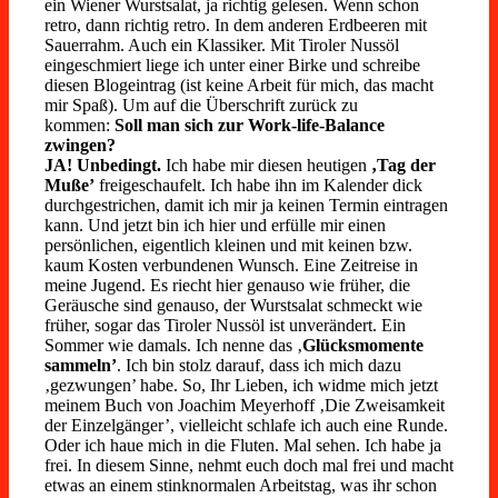
ein Wiener Wurstsalat, ja richtig gelesen. Wenn schon
retro, dann richtig retro. In dem anderen Erdbeeren mit
Sauerrahm. Auch ein Klassiker. Mit Tiroler Nussöl
eingeschmiert liege ich unter einer Birke und schreibe
diesen Blogeintrag (ist keine Arbeit für mich, das macht
mir Spaß). Um auf die Überschrift zurück zu
kommen:
Soll man sich zur Work-life-Balance
zwingen?
JA! Unbedingt.
Ich habe mir diesen heutigen
‚Tag der
Muße’
freigeschaufelt. Ich habe ihn im Kalender dick
durchgestrichen, damit ich mir ja keinen Termin eintragen
kann. Und jetzt bin ich hier und erfülle mir einen
persönlichen, eigentlich kleinen und mit keinen bzw.
kaum Kosten verbundenen Wunsch. Eine Zeitreise in
meine Jugend. Es riecht hier genauso wie früher, die
Geräusche sind genauso, der Wurstsalat schmeckt wie
früher, sogar das Tiroler Nussöl ist unverändert. Ein
Sommer wie damals. Ich nenne das ‚
Glücksmomente
sammeln’
. Ich bin stolz darauf, dass ich mich dazu
‚gezwungen’ habe. So, Ihr Lieben, ich widme mich jetzt
meinem Buch von Joachim Meyerhoff ‚Die Zweisamkeit
der Einzelgänger’, vielleicht schlafe ich auch eine Runde.
Oder ich haue mich in die Fluten. Mal sehen. Ich habe ja
frei. In diesem Sinne, nehmt euch doch mal frei und macht
etwas an einem stinknormalen Arbeitstag, was ihr schon